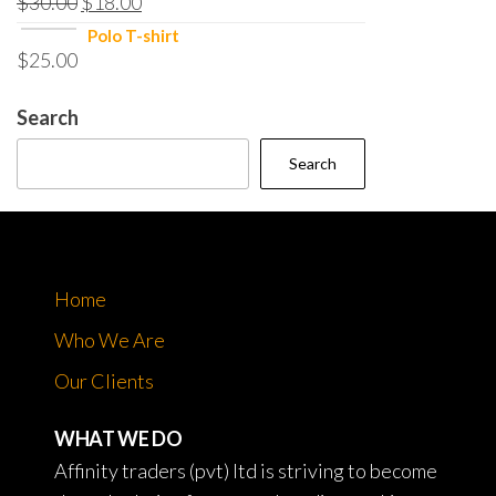
$
30.00
$
18.00
Polo T-shirt
$
25.00
Search
Search
Home
Who We Are
Our Clients
WHAT WE DO
Affinity traders (pvt) ltd is striving to become