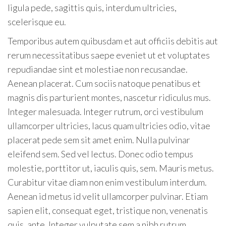
ligula pede, sagittis quis, interdum ultricies,
scelerisque eu.
Temporibus autem quibusdam et aut officiis debitis aut
rerum necessitatibus saepe eveniet ut et voluptates
repudiandae sint et molestiae non recusandae.
Aenean placerat. Cum sociis natoque penatibus et
magnis dis parturient montes, nascetur ridiculus mus.
Integer malesuada. Integer rutrum, orci vestibulum
ullamcorper ultricies, lacus quam ultricies odio, vitae
placerat pede sem sit amet enim. Nulla pulvinar
eleifend sem. Sed vel lectus. Donec odio tempus
molestie, porttitor ut, iaculis quis, sem. Mauris metus.
Curabitur vitae diam non enim vestibulum interdum.
Aenean id metus id velit ullamcorper pulvinar. Etiam
sapien elit, consequat eget, tristique non, venenatis
quis, ante. Integer vulputate sem a nibh rutrum