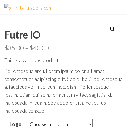
Skip
affinity-
to
traders.com
the
content
Futre IO
$
35.00
–
$
40.00
This is a variable product.
Pellentesque arcu. Lorem ipsum dolor sit amet,
consectetuer adipiscing elit. Sed elit dui, pellentesque
a, faucibus vel, interdum nec, diam. Pellentesque
ipsum. Etiam dui sem, fermentum vitae, sagittis id,
malesuada in, quam. Sed ac dolor sit amet purus
malesuada congue.
Logo