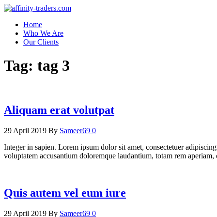
Skip
to
affinity-traders.com
Home
the
Who We Are
content
Our Clients
Tag:
tag 3
Aliquam erat volutpat
29 April 2019
By
Sameer69
0
Integer in sapien. Lorem ipsum dolor sit amet, consectetuer adipiscing 
voluptatem accusantium doloremque laudantium, totam rem aperiam, eaqu
Quis autem vel eum iure
29 April 2019
By
Sameer69
0