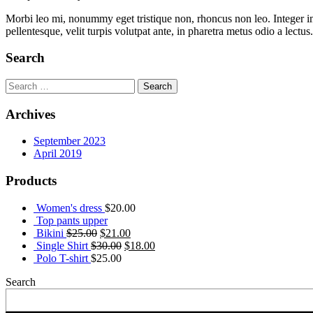
Morbi leo mi, nonummy eget tristique non, rhoncus non leo. Integer im
pellentesque, velit turpis volutpat ante, in pharetra metus odio a lect
Search
Search
for:
Archives
September 2023
April 2019
Products
Women's dress
$
20.00
Top pants upper
Bikini
$
25.00
$
21.00
Single Shirt
$
30.00
$
18.00
Polo T-shirt
$
25.00
Search